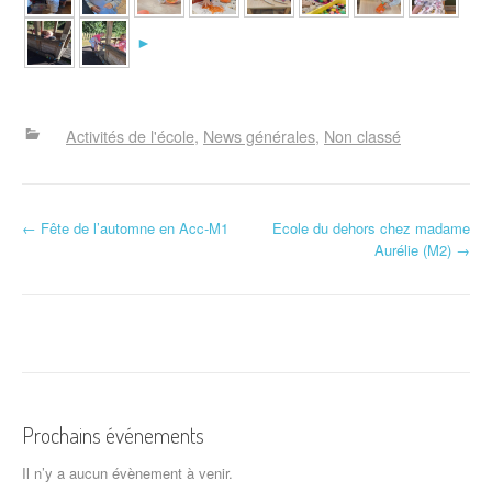
►
Activités de l'école
News générales
Non classé
N
←
Fête de l’automne en Acc-M1
Ecole du dehors chez madame
Aurélie (M2)
→
a
v
i
g
a
Prochains événements
t
Il n’y a aucun évènement à venir.