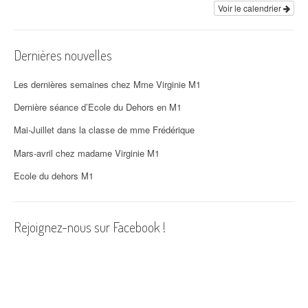
i
Voir le calendrier
o
Dernières nouvelles
n
d
Les dernières semaines chez Mme Virginie M1
'
Dernière séance d’Ecole du Dehors en M1
Mai-Juillet dans la classe de mme Frédérique
a
Mars-avril chez madame Virginie M1
r
Ecole du dehors M1
t
i
Rejoignez-nous sur Facebook !
c
l
e