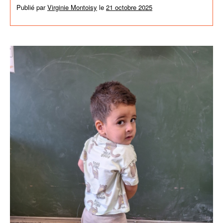
Publié par
Virginie Montoisy
le
21 octobre 2025
dans
Activités de
l'école
,
News générales
,
Non classé