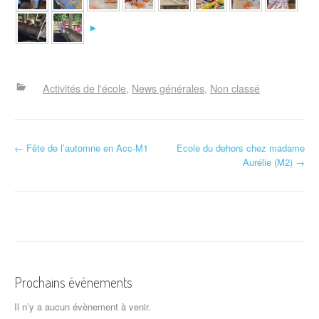
►
Activités de l'école
News générales
Non classé
N
←
Fête de l’automne en Acc-M1
Ecole du dehors chez madame
Aurélie (M2)
→
a
v
i
g
a
Prochains événements
t
Il n’y a aucun évènement à venir.