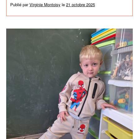
Publié par
Virginie Montoisy
le
21 octobre 2025
dans
Activités de
l'école
,
News générales
,
Non classé