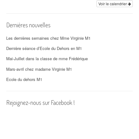
i
Voir le calendrier
o
Dernières nouvelles
n
d
Les dernières semaines chez Mme Virginie M1
'
Dernière séance d’Ecole du Dehors en M1
Mai-Juillet dans la classe de mme Frédérique
a
Mars-avril chez madame Virginie M1
r
Ecole du dehors M1
t
i
Rejoignez-nous sur Facebook !
c
l
e