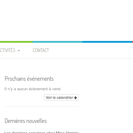
CTIVITÉS
CONTACT
PROJET ENTRAIDE
 BURKINA FASO »
Prochains événements
ROJET « PIGEONNIER » À
Il n’y a aucun évènement à venir.
LA PROVIDENCE
Voir le calendrier
CALENDRIER
Dernières nouvelles
ARCHIVES
Les dernières semaines chez Mme Virginie