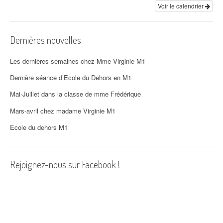
i
Voir le calendrier
o
Dernières nouvelles
n
d
Les dernières semaines chez Mme Virginie M1
'
Dernière séance d’Ecole du Dehors en M1
Mai-Juillet dans la classe de mme Frédérique
a
Mars-avril chez madame Virginie M1
r
Ecole du dehors M1
t
i
Rejoignez-nous sur Facebook !
c
l
e