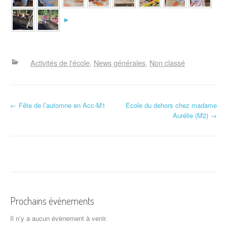
►
Activités de l'école
News générales
Non classé
N
←
Fête de l’automne en Acc-M1
Ecole du dehors chez madame
Aurélie (M2)
→
a
v
i
g
a
Prochains événements
t
Il n’y a aucun évènement à venir.