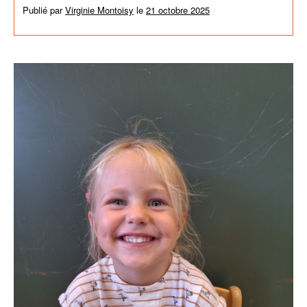
Publié par
Virginie Montoisy
le
21 octobre 2025
dans
Activités de
l'école
,
News générales
,
Non classé