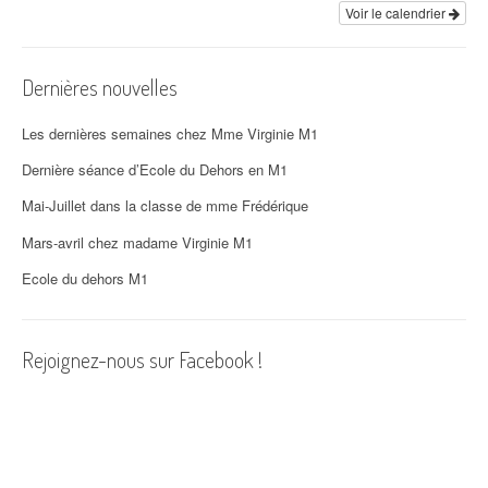
i
Voir le calendrier
o
Dernières nouvelles
n
d
Les dernières semaines chez Mme Virginie M1
'
Dernière séance d’Ecole du Dehors en M1
Mai-Juillet dans la classe de mme Frédérique
a
Mars-avril chez madame Virginie M1
r
Ecole du dehors M1
t
i
Rejoignez-nous sur Facebook !
c
l
e