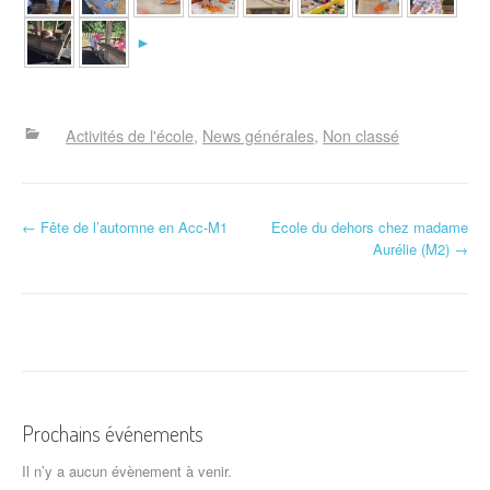
►
Activités de l'école
News générales
Non classé
N
←
Fête de l’automne en Acc-M1
Ecole du dehors chez madame
Aurélie (M2)
→
a
v
i
g
a
Prochains événements
t
Il n’y a aucun évènement à venir.