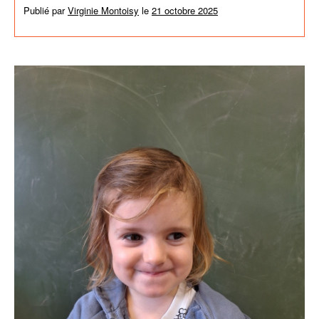
Publié par
Virginie Montoisy
le
21 octobre 2025
dans
Activités de
l'école
,
News générales
,
Non classé