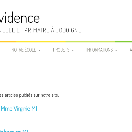
vidence
ELLE ET PRIMAIRE À JODOIGNE
NOTRE ÉCOLE
PROJETS
INFORMATIONS
A
LA DIRECTION ET LE
RÈGLEMENT D’ORDRE
INFOS PRATIQUES
SECRÉTARIAT
INTÉRIEUR
«
FRAIS SCOLAIRES
LA SECTION MATERNELLE
CHARTE DE VIE
P
LISTES MATÉRIEL DE
s articles publiés sur notre site.
LA SECTION PRIMAIRE
LE PROJET
CLASSE
D’ÉTABLISSEMENT
 Mme Virginie M1
LE PERSONNEL
REPAS CHAUDS
D’ENTRETIEN
PROJETS ÉDUCATIF ET
COMMANDE T-SHIRT DE
PÉDAGOGIQUE
Dehors en M1