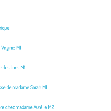
rique
Virginie M1
e des lions M1
asse de madame Sarah M1
bre chez madame Aurélie M2