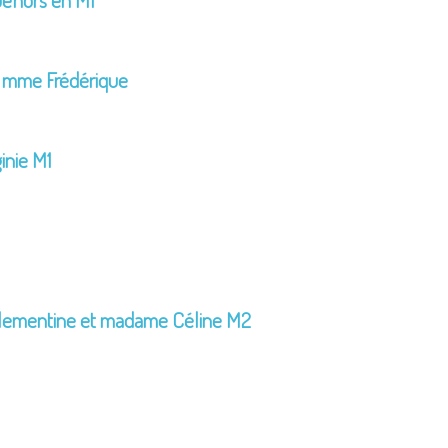
LE CONSEIL DES ÉLÈVES
L’ÉCOLE
ACCUEIL EXTRA-SCOLAIRE
DOCUMENTS À
e mme Frédérique
TÉLÉCHARGER
ASSOCIATION DES
PARENTS
inie M1
Clementine et madame Céline M2