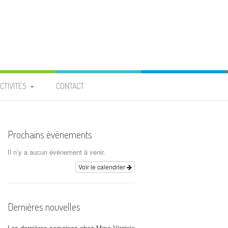
CTIVITÉS
CONTACT
PROJET ENTRAIDE
 BURKINA FASO »
Prochains événements
ROJET « PIGEONNIER » À
Il n’y a aucun évènement à venir.
LA PROVIDENCE
Voir le calendrier
CALENDRIER
Dernières nouvelles
ARCHIVES
Les dernières semaines chez Mme Virginie