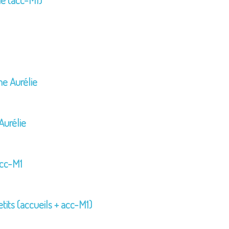
e Aurélie
urélie
Acc-M1
tits (accueils + acc-M1)