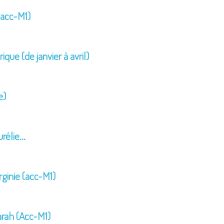
(acc-M1)
que (de janvier à avril)
e)
urélie…
ginie (acc-M1)
arah (Acc-M1)