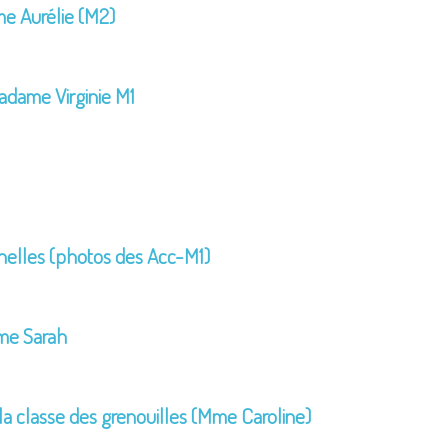
e Aurélie (M2)
dame Virginie M1
rnelles (photos des Acc-M1)
me Sarah
la classe des grenouilles (Mme Caroline)