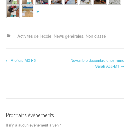
►
Activités de l'école
News générales
Non classé
N
←
Ateliers M3-P5
Novembre-décembre chez mme
Sarah Acc-M1
→
a
v
i
g
a
Prochains événements
t
Il n’y a aucun évènement à venir.