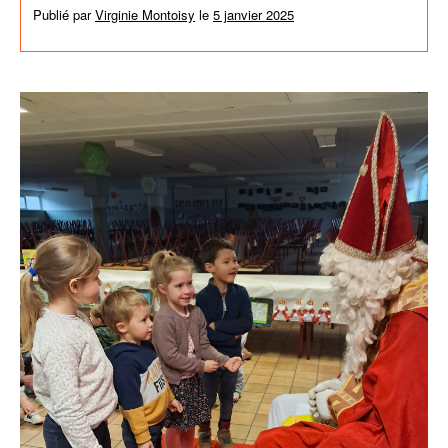
Publié par
Virginie Montoisy
le
5 janvier 2025
dans
Activités de
l'école
,
News générales
,
Non classé