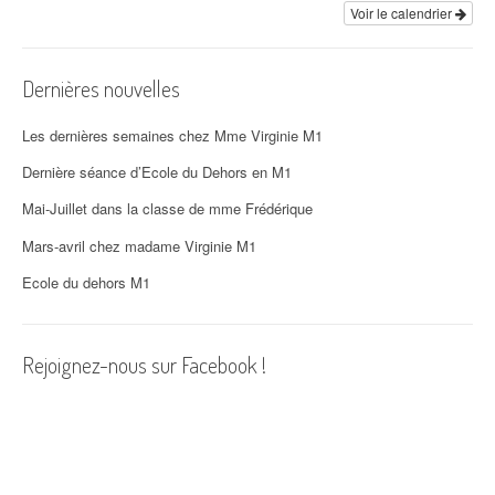
i
Voir le calendrier
o
Dernières nouvelles
n
d
Les dernières semaines chez Mme Virginie M1
'
Dernière séance d’Ecole du Dehors en M1
Mai-Juillet dans la classe de mme Frédérique
a
Mars-avril chez madame Virginie M1
r
Ecole du dehors M1
t
i
Rejoignez-nous sur Facebook !
c
l
e