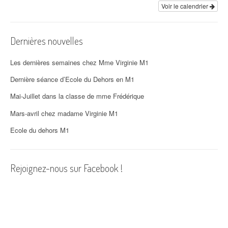
i
Voir le calendrier
o
Dernières nouvelles
n
d
Les dernières semaines chez Mme Virginie M1
'
Dernière séance d’Ecole du Dehors en M1
Mai-Juillet dans la classe de mme Frédérique
a
Mars-avril chez madame Virginie M1
r
Ecole du dehors M1
t
i
Rejoignez-nous sur Facebook !
c
l
e