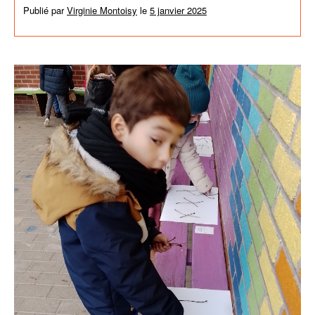
Publié par
Virginie Montoisy
le
5 janvier 2025
dans
Activités de
l'école
,
News générales
,
Non classé