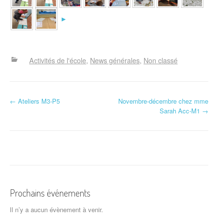
►
Activités de l'école
News générales
Non classé
N
←
Ateliers M3-P5
Novembre-décembre chez mme
Sarah Acc-M1
→
a
v
i
g
a
Prochains événements
t
Il n’y a aucun évènement à venir.