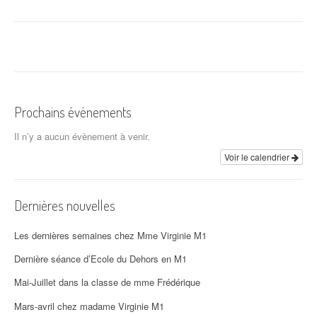
a
v
i
g
a
Prochains événements
t
Il n’y a aucun évènement à venir.
i
Voir le calendrier
o
Dernières nouvelles
n
d
Les dernières semaines chez Mme Virginie M1
'
Dernière séance d’Ecole du Dehors en M1
Mai-Juillet dans la classe de mme Frédérique
a
Mars-avril chez madame Virginie M1
r