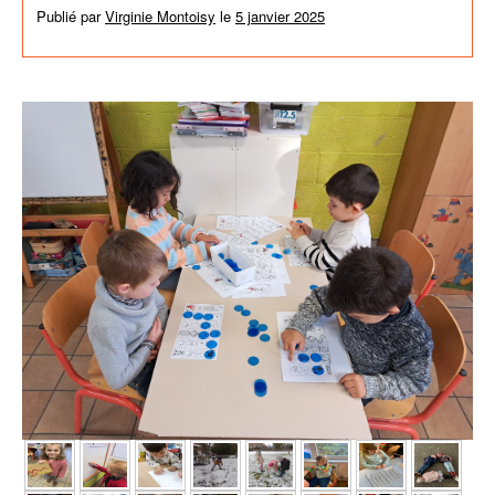
Publié par
Virginie Montoisy
le
5 janvier 2025
dans
Activités de
l'école
,
News générales
,
Non classé