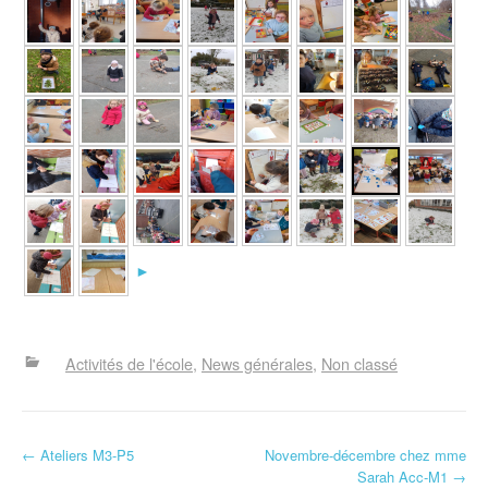
►
Activités de l'école
News générales
Non classé
N
←
Ateliers M3-P5
Novembre-décembre chez mme
Sarah Acc-M1
→