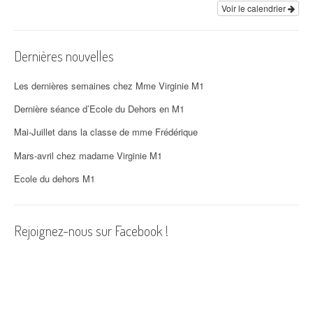
i
Voir le calendrier
o
Dernières nouvelles
n
d
Les dernières semaines chez Mme Virginie M1
'
Dernière séance d’Ecole du Dehors en M1
Mai-Juillet dans la classe de mme Frédérique
a
Mars-avril chez madame Virginie M1
r
Ecole du dehors M1
t
i
Rejoignez-nous sur Facebook !
c
l
e