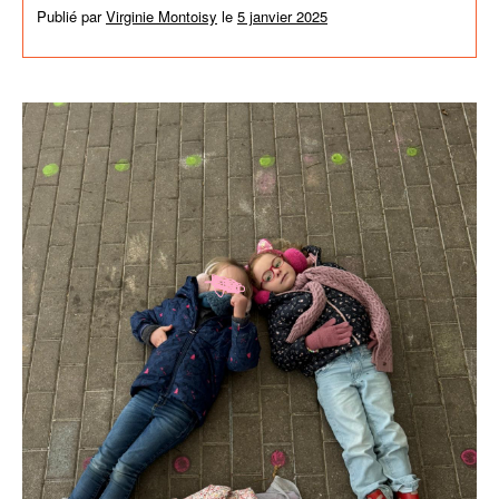
Publié par
Virginie Montoisy
le
5 janvier 2025
dans
Activités de
l'école
,
News générales
,
Non classé