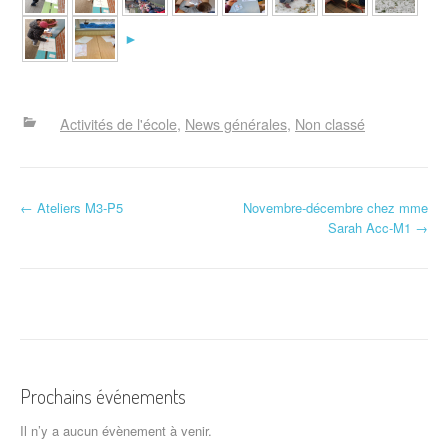
►
Activités de l'école
News générales
Non classé
N
←
Ateliers M3-P5
Novembre-décembre chez mme
Sarah Acc-M1
→
a
v
i
g
a
Prochains événements
t
Il n’y a aucun évènement à venir.