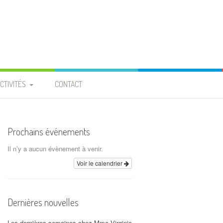
CTIVITÉS
CONTACT
PROJET ENTRAIDE
 BURKINA FASO »
Prochains événements
ROJET « PIGEONNIER » À
Il n’y a aucun évènement à venir.
LA PROVIDENCE
Voir le calendrier
CALENDRIER
Dernières nouvelles
ARCHIVES
Les dernières semaines chez Mme Virginie