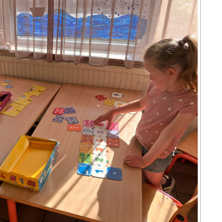
LE CONSEIL DES ÉLÈVES
L’ÉCOLE
ACCUEIL EXTRA-SCOLAIRE
DOCUMENTS À
TÉLÉCHARGER
ASSOCIATION DES
PARENTS