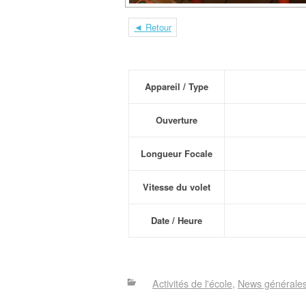
◄ Retour
Appareil / Type
Ouverture
Longueur Focale
Vitesse du volet
Date / Heure
Activités de l'école
News générale