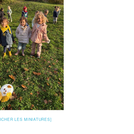
LE CONSEIL DES ÉLÈVES
L’ÉCOLE
ACCUEIL EXTRA-SCOLAIRE
DOCUMENTS À
TÉLÉCHARGER
ASSOCIATION DES
PARENTS
FICHER LES MINIATURES]