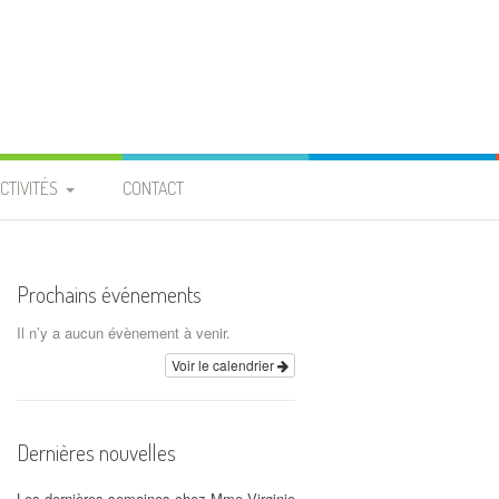
CTIVITÉS
CONTACT
PROJET ENTRAIDE
 BURKINA FASO »
Prochains événements
ROJET « PIGEONNIER » À
Il n’y a aucun évènement à venir.
LA PROVIDENCE
Voir le calendrier
CALENDRIER
Dernières nouvelles
ARCHIVES
Les dernières semaines chez Mme Virginie