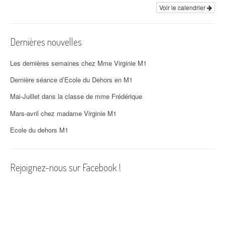
i
Voir le calendrier
o
Dernières nouvelles
n
d
Les dernières semaines chez Mme Virginie M1
'
Dernière séance d’Ecole du Dehors en M1
Mai-Juillet dans la classe de mme Frédérique
a
Mars-avril chez madame Virginie M1
r
Ecole du dehors M1
t
i
Rejoignez-nous sur Facebook !
c
l
e