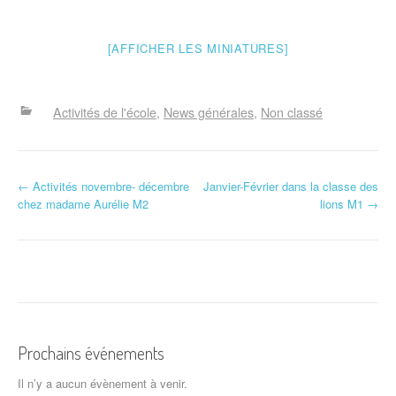
[AFFICHER LES MINIATURES]
Activités de l'école
News générales
Non classé
N
←
Activités novembre- décembre
Janvier-Février dans la classe des
chez madame Aurélie M2
lions M1
→
a
v
i
g
a
Prochains événements
t
Il n’y a aucun évènement à venir.