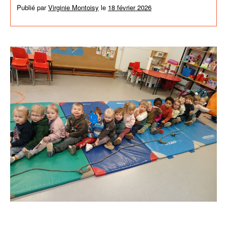
Publié par
Virginie Montoisy
le
18 février 2026
dans
Activités de
l'école
,
News générales
,
Non classé