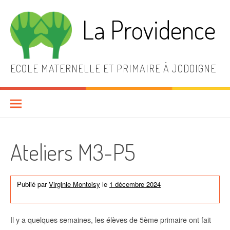
Aller
au
La Providence
contenu
ECOLE MATERNELLE ET PRIMAIRE À JODOIGNE
Ateliers M3-P5
Publié par
Virginie Montoisy
le
1 décembre 2024
dans
Activités
de l'école
,
News générales
,
Non classé
Il y a quelques semaines, les élèves de 5ème primaire ont fait