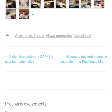
►
Activités de l'école
News générales
Non classé
N
←
Activités sportives « CAP48 »
Novembre-décembre dans la
pour les maternelles
classe de mme Frédérique M3
→
a
v
i
g
a
Prochains événements