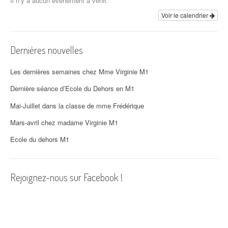
t
Il n’y a aucun évènement à venir.
i
Voir le calendrier
o
Dernières nouvelles
n
d
Les dernières semaines chez Mme Virginie M1
'
Dernière séance d’Ecole du Dehors en M1
Mai-Juillet dans la classe de mme Frédérique
a
Mars-avril chez madame Virginie M1
r
Ecole du dehors M1
t
i
Rejoignez-nous sur Facebook !
c
l
e