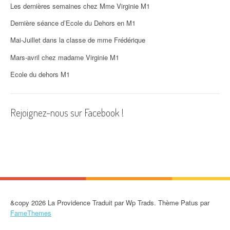
d
Les dernières semaines chez Mme Virginie M1
'
Dernière séance d’Ecole du Dehors en M1
Mai-Juillet dans la classe de mme Frédérique
a
Mars-avril chez madame Virginie M1
r
Ecole du dehors M1
t
i
Rejoignez-nous sur Facebook !
c
l
e
&copy 2026 La Providence Traduit par Wp Trads. Thème Patus par
FameThemes