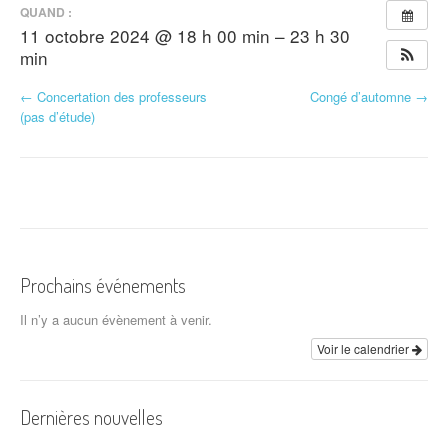
QUAND :
11 octobre 2024 @ 18 h 00 min – 23 h 30
min
N
←
Concertation des professeurs
Congé d’automne
→
(pas d’étude)
a
v
i
g
a
Prochains événements
t
Il n’y a aucun évènement à venir.
i
Voir le calendrier
o
Dernières nouvelles
n