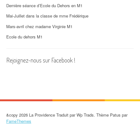
d
Dernière séance d’Ecole du Dehors en M1
'
Mai-Juillet dans la classe de mme Frédérique
a
Mars-avril chez madame Virginie M1
r
Ecole du dehors M1
t
i
Rejoignez-nous sur Facebook !
c
l
e
&copy 2026 La Providence Traduit par Wp Trads. Thème Patus par
FameThemes