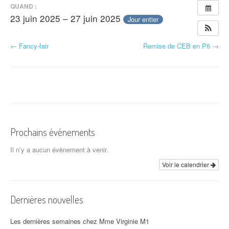
QUAND :
23 juin 2025 – 27 juin 2025
Jour entier
N
←
Fancy-fair
Remise de CEB en P6
→
a
v
i
g
Prochains événements
a
Il n’y a aucun évènement à venir.
t
Voir le calendrier
i
o
Dernières nouvelles
n
Les dernières semaines chez Mme Virginie M1