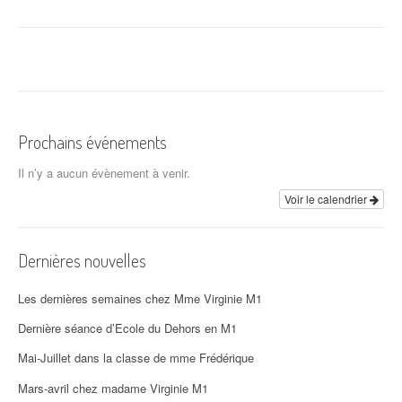
a
v
i
g
a
Prochains événements
t
Il n’y a aucun évènement à venir.
i
Voir le calendrier
o
Dernières nouvelles
n
d
Les dernières semaines chez Mme Virginie M1
'
Dernière séance d’Ecole du Dehors en M1
Mai-Juillet dans la classe de mme Frédérique
a
Mars-avril chez madame Virginie M1
r