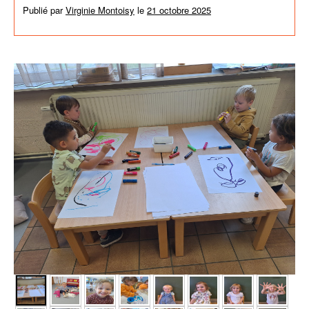
Publié par
Virginie Montoisy
le
21 octobre 2025
dans
Activités de
l'école
,
News générales
,
Non classé