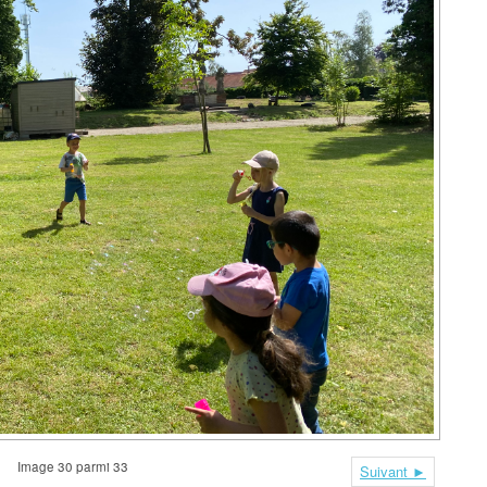
LE CONSEIL DES ÉLÈVES
L’ÉCOLE
ACCUEIL EXTRA-SCOLAIRE
DOCUMENTS À
TÉLÉCHARGER
ASSOCIATION DES
PARENTS
Image 30 parmi 33
Suivant ►