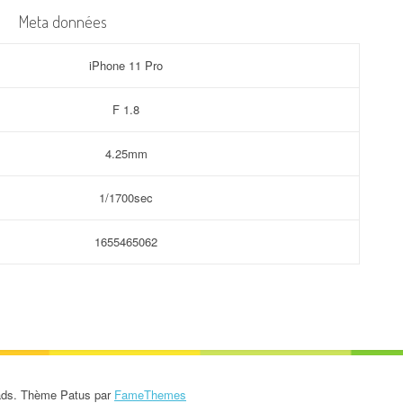
Meta données
iPhone 11 Pro
F 1.8
4.25mm
1/1700sec
1655465062
rads. Thème Patus par
FameThemes