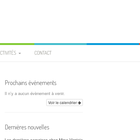
CTIVITÉS
CONTACT
PROJET ENTRAIDE
 BURKINA FASO »
Prochains événements
ROJET « PIGEONNIER » À
Il n’y a aucun évènement à venir.
LA PROVIDENCE
Voir le calendrier
CALENDRIER
Dernières nouvelles
ARCHIVES
Les dernières semaines chez Mme Virginie