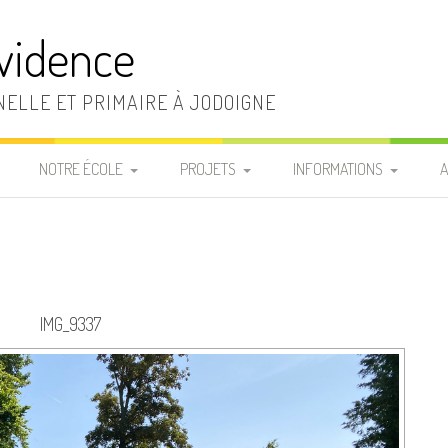
vidence
ELLE ET PRIMAIRE À JODOIGNE
NOTRE ÉCOLE
PROJETS
INFORMATIONS
A
LA DIRECTION ET LE
RÈGLEMENT D’ORDRE
INFOS PRATIQUES
SECRÉTARIAT
INTÉRIEUR
«
FRAIS SCOLAIRES
LA SECTION MATERNELLE
CHARTE DE VIE
P
LISTES MATÉRIEL DE
IMG_9337
LA SECTION PRIMAIRE
LE PROJET
CLASSE
D’ÉTABLISSEMENT
LE PERSONNEL
REPAS CHAUDS
D’ENTRETIEN
PROJETS ÉDUCATIF ET
COMMANDE T-SHIRT DE
PÉDAGOGIQUE