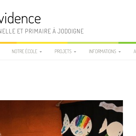
vidence
ELLE ET PRIMAIRE À JODOIGNE
NOTRE ÉCOLE
PROJETS
INFORMATIONS
A
LA DIRECTION ET LE
RÈGLEMENT D’ORDRE
INFOS PRATIQUES
SECRÉTARIAT
INTÉRIEUR
«
FRAIS SCOLAIRES
LA SECTION MATERNELLE
CHARTE DE VIE
P
LISTES MATÉRIEL DE
LA SECTION PRIMAIRE
LE PROJET
CLASSE
D’ÉTABLISSEMENT
LE PERSONNEL
REPAS CHAUDS
D’ENTRETIEN
PROJETS ÉDUCATIF ET
COMMANDE T-SHIRT DE
PÉDAGOGIQUE