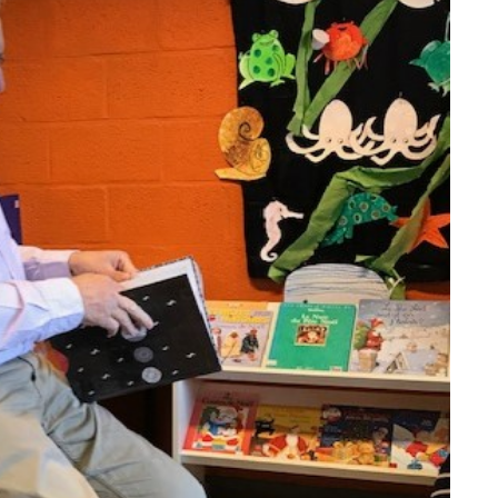
LE CONSEIL DES ÉLÈVES
L’ÉCOLE
ACCUEIL EXTRA-SCOLAIRE
DOCUMENTS À
TÉLÉCHARGER
ASSOCIATION DES
PARENTS