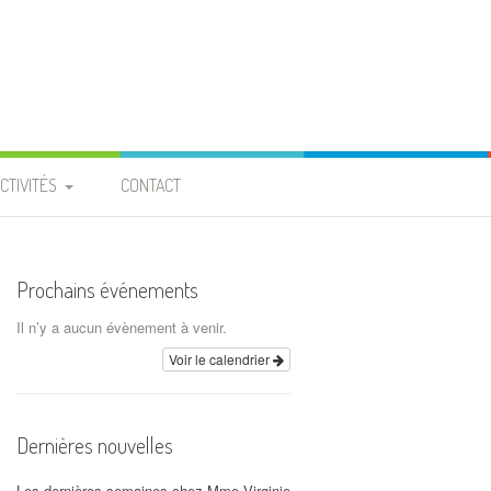
CTIVITÉS
CONTACT
PROJET ENTRAIDE
 BURKINA FASO »
Prochains événements
ROJET « PIGEONNIER » À
Il n’y a aucun évènement à venir.
LA PROVIDENCE
Voir le calendrier
CALENDRIER
Dernières nouvelles
ARCHIVES
Les dernières semaines chez Mme Virginie