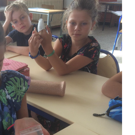
LE CONSEIL DES ÉLÈVES
L’ÉCOLE
ACCUEIL EXTRA-SCOLAIRE
DOCUMENTS À
TÉLÉCHARGER
ASSOCIATION DES
PARENTS