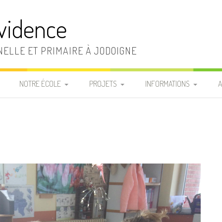
vidence
ELLE ET PRIMAIRE À JODOIGNE
NOTRE ÉCOLE
PROJETS
INFORMATIONS
A
LA DIRECTION ET LE
RÈGLEMENT D’ORDRE
INFOS PRATIQUES
SECRÉTARIAT
INTÉRIEUR
«
FRAIS SCOLAIRES
LA SECTION MATERNELLE
CHARTE DE VIE
P
LISTES MATÉRIEL DE
LA SECTION PRIMAIRE
LE PROJET
CLASSE
D’ÉTABLISSEMENT
LE PERSONNEL
REPAS CHAUDS
D’ENTRETIEN
PROJETS ÉDUCATIF ET
COMMANDE T-SHIRT DE
PÉDAGOGIQUE