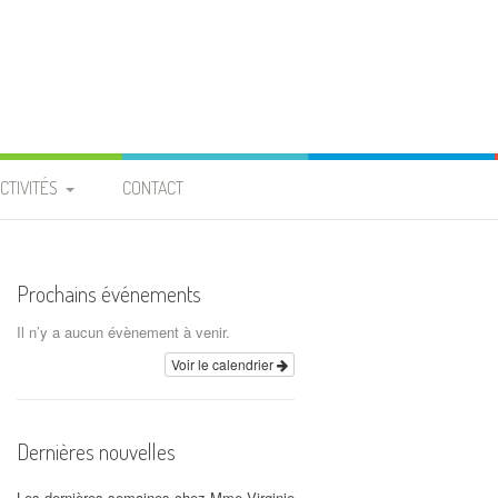
CTIVITÉS
CONTACT
PROJET ENTRAIDE
 BURKINA FASO »
Prochains événements
ROJET « PIGEONNIER » À
Il n’y a aucun évènement à venir.
LA PROVIDENCE
Voir le calendrier
CALENDRIER
Dernières nouvelles
ARCHIVES
Les dernières semaines chez Mme Virginie