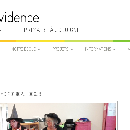
vidence
ELLE ET PRIMAIRE À JODOIGNE
NOTRE ÉCOLE
PROJETS
INFORMATIONS
A
LA DIRECTION ET LE
RÈGLEMENT D’ORDRE
INFOS PRATIQUES
SECRÉTARIAT
INTÉRIEUR
«
FRAIS SCOLAIRES
LA SECTION MATERNELLE
CHARTE DE VIE
P
LISTES MATÉRIEL DE
IMG_20181025_100658
LA SECTION PRIMAIRE
LE PROJET
CLASSE
D’ÉTABLISSEMENT
LE PERSONNEL
REPAS CHAUDS
D’ENTRETIEN
PROJETS ÉDUCATIF ET
COMMANDE T-SHIRT DE
PÉDAGOGIQUE