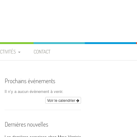
CTIVITÉS
CONTACT
PROJET ENTRAIDE
 BURKINA FASO »
Prochains événements
ROJET « PIGEONNIER » À
Il n’y a aucun évènement à venir.
LA PROVIDENCE
Voir le calendrier
CALENDRIER
Dernières nouvelles
ARCHIVES
Les dernières semaines chez Mme Virginie