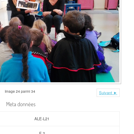
LE CONSEIL DES ÉLÈVES
L’ÉCOLE
ACCUEIL EXTRA-SCOLAIRE
DOCUMENTS À
TÉLÉCHARGER
ASSOCIATION DES
PARENTS
Image 24 parmi 34
Suivant ►
Meta données
ALE-L21
F 2