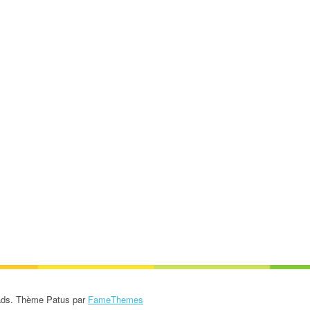
LE CONSEIL DES ÉLÈVES
L’ÉCOLE
ACCUEIL EXTRA-SCOLAIRE
DOCUMENTS À
TÉLÉCHARGER
ASSOCIATION DES
PARENTS
rads. Thème Patus par
FameThemes