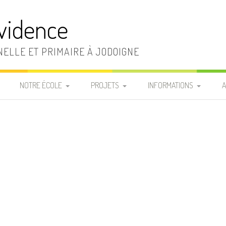
vidence
ELLE ET PRIMAIRE À JODOIGNE
NOTRE ÉCOLE
PROJETS
INFORMATIONS
A
LA DIRECTION ET LE
RÈGLEMENT D’ORDRE
INFOS PRATIQUES
SECRÉTARIAT
INTÉRIEUR
«
FRAIS SCOLAIRES
LA SECTION MATERNELLE
CHARTE DE VIE
P
LISTES MATÉRIEL DE
LA SECTION PRIMAIRE
LE PROJET
CLASSE
D’ÉTABLISSEMENT
LE PERSONNEL
REPAS CHAUDS
D’ENTRETIEN
PROJETS ÉDUCATIF ET
COMMANDE T-SHIRT DE
PÉDAGOGIQUE