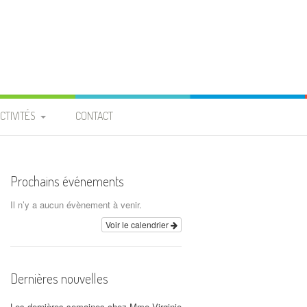
CTIVITÉS
CONTACT
PROJET ENTRAIDE
 BURKINA FASO »
Prochains événements
ROJET « PIGEONNIER » À
Il n’y a aucun évènement à venir.
LA PROVIDENCE
Voir le calendrier
CALENDRIER
Dernières nouvelles
ARCHIVES
Les dernières semaines chez Mme Virginie