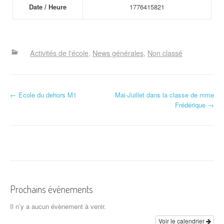
Date / Heure
1776415821
Activités de l'école
News générales
Non classé
N
←
Ecole du dehors M1
Mai-Juillet dans la classe de mme
Frédérique
→
a
v
i
g
a
Prochains événements
t
Il n’y a aucun évènement à venir.
Voir le calendrier