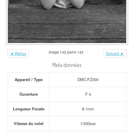
Image 142 parmi 142
◄ Retour
Suivant ►
Meta données
Appareil / Type
DMC-FZ300
Ouverture
F 4
Longueur Focale
8.1mm
Vitesse du volet
1/250sec