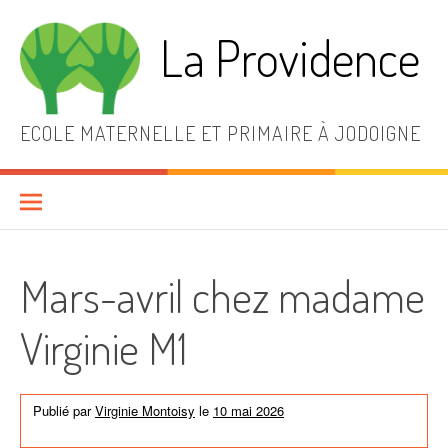
Aller
au
La Providence
contenu
ECOLE MATERNELLE ET PRIMAIRE À JODOIGNE
Mars-avril chez madame
Virginie M1
Publié par
Virginie Montoisy
le
10 mai 2026
dans
Activités de
l'école
,
News générales
,
Non classé