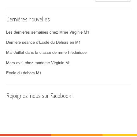
i
o
Dernières nouvelles
n
d
Les dernières semaines chez Mme Virginie M1
'
Dernière séance d’Ecole du Dehors en M1
Mai-Juillet dans la classe de mme Frédérique
a
Mars-avril chez madame Virginie M1
r
Ecole du dehors M1
t
i
Rejoignez-nous sur Facebook !
c
l
e