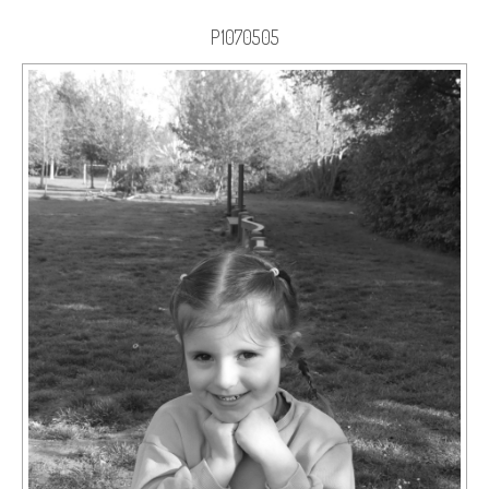
P1070505