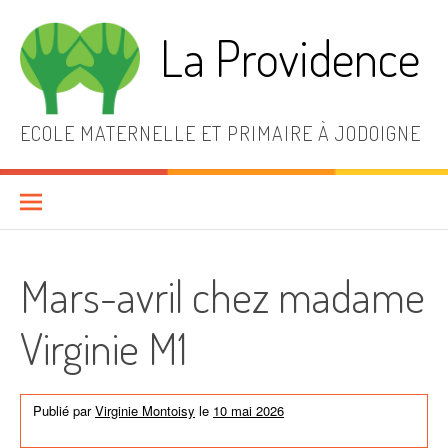
Aller
au
La Providence
contenu
ECOLE MATERNELLE ET PRIMAIRE À JODOIGNE
Mars-avril chez madame
Virginie M1
Publié par
Virginie Montoisy
le
10 mai 2026
dans
Activités de
l'école
,
News générales
,
Non classé