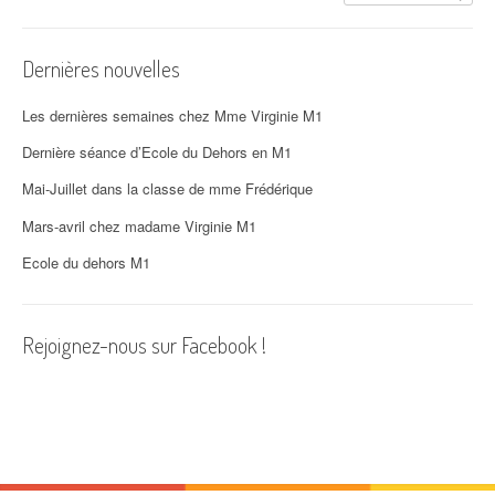
i
o
Dernières nouvelles
n
d
Les dernières semaines chez Mme Virginie M1
'
Dernière séance d’Ecole du Dehors en M1
Mai-Juillet dans la classe de mme Frédérique
a
Mars-avril chez madame Virginie M1
r
Ecole du dehors M1
t
i
Rejoignez-nous sur Facebook !
c
l
e