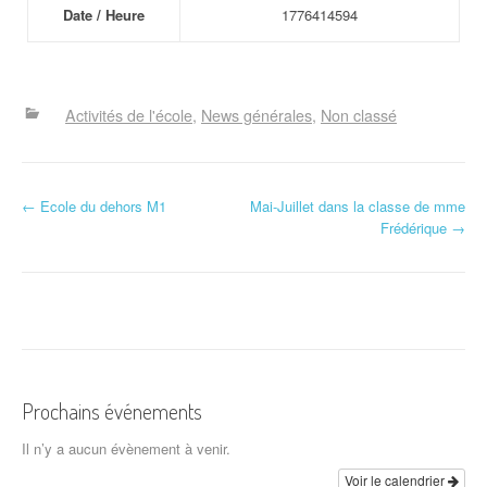
Date / Heure
1776414594
Activités de l'école
News générales
Non classé
N
←
Ecole du dehors M1
Mai-Juillet dans la classe de mme
Frédérique
→
a
v
i
g
a
Prochains événements
t
Il n’y a aucun évènement à venir.
Voir le calendrier