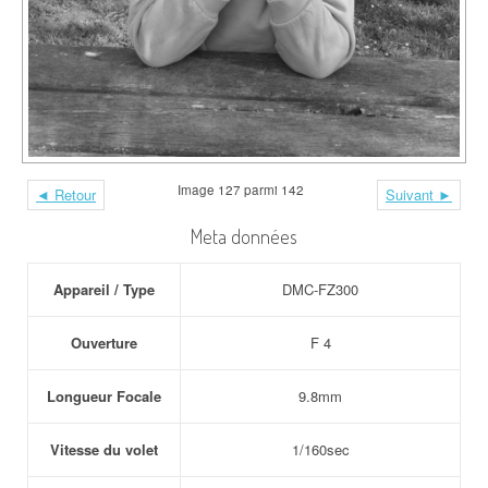
Image 127 parmi 142
◄ Retour
Suivant ►
Meta données
Appareil / Type
DMC-FZ300
Ouverture
F 4
Longueur Focale
9.8mm
Vitesse du volet
1/160sec