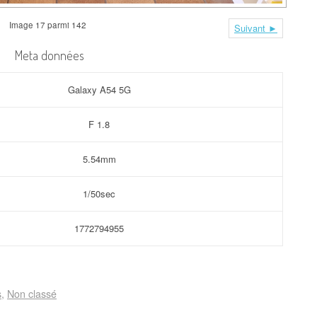
Image 17 parmi 142
Suivant ►
Meta données
Galaxy A54 5G
F 1.8
5.54mm
1/50sec
1772794955
s
Non classé