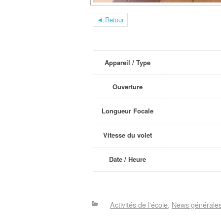
◄ Retour
Appareil / Type
Ouverture
Longueur Focale
Vitesse du volet
Date / Heure
Activités de l'école
News générale