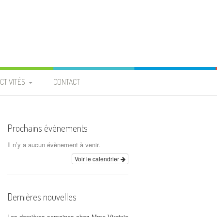
CTIVITÉS
CONTACT
PROJET ENTRAIDE
 BURKINA FASO »
Prochains événements
ROJET « PIGEONNIER » À
Il n’y a aucun évènement à venir.
LA PROVIDENCE
Voir le calendrier
CALENDRIER
Dernières nouvelles
ARCHIVES
Les dernières semaines chez Mme Virginie