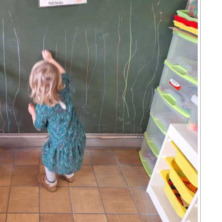
LE CONSEIL DES ÉLÈVES
L’ÉCOLE
ACCUEIL EXTRA-SCOLAIRE
DOCUMENTS À
TÉLÉCHARGER
ASSOCIATION DES
PARENTS