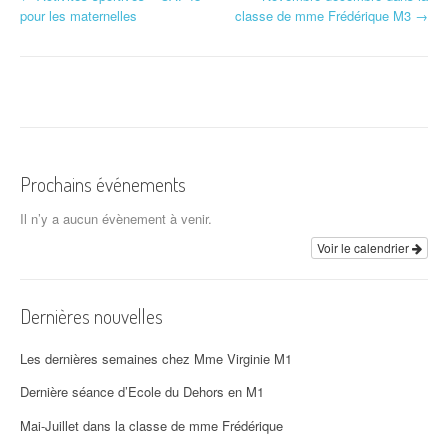
N
pour les maternelles
classe de mme Frédérique M3
→
a
v
i
g
a
Prochains événements
t
Il n’y a aucun évènement à venir.
i
Voir le calendrier
o
Dernières nouvelles
n
d
Les dernières semaines chez Mme Virginie M1
'
Dernière séance d’Ecole du Dehors en M1
Mai-Juillet dans la classe de mme Frédérique
a