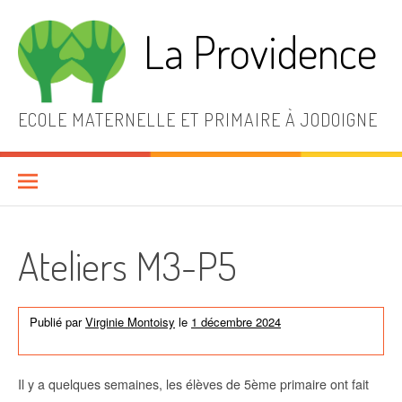
Aller
au
La Providence
contenu
ECOLE MATERNELLE ET PRIMAIRE À JODOIGNE
Ateliers M3-P5
Publié par
Virginie Montoisy
le
1 décembre 2024
dans
Activités
de l'école
,
News générales
,
Non classé
Il y a quelques semaines, les élèves de 5ème primaire ont fait